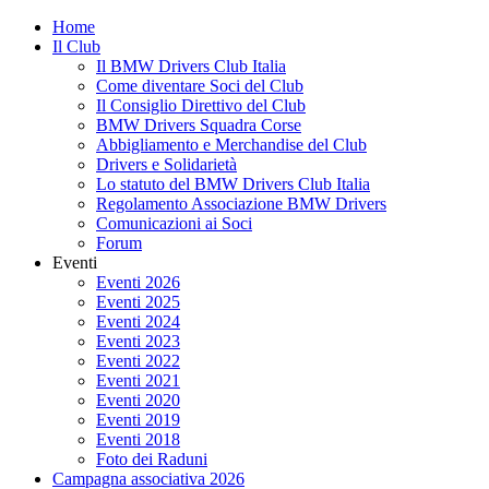
Skip
Home
to
Il Club
content
Il BMW Drivers Club Italia
Come diventare Soci del Club
Il Consiglio Direttivo del Club
BMW Drivers Squadra Corse
Abbigliamento e Merchandise del Club
Drivers e Solidarietà
Lo statuto del BMW Drivers Club Italia
Regolamento Associazione BMW Drivers
Comunicazioni ai Soci
Forum
Eventi
Eventi 2026
Eventi 2025
Eventi 2024
Eventi 2023
Eventi 2022
Eventi 2021
Eventi 2020
Eventi 2019
Eventi 2018
Foto dei Raduni
Campagna associativa 2026