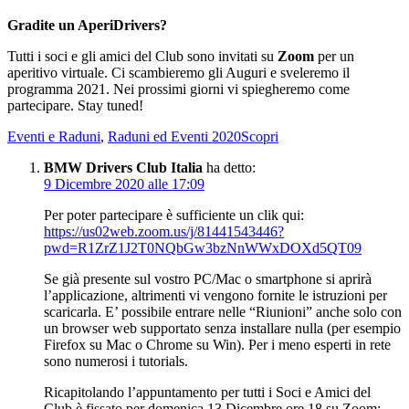
Gradite un AperiDrivers?
Tutti i soci e gli amici del Club sono invitati su
Zoom
per un
aperitivo virtuale. Ci scambieremo gli Auguri e sveleremo il
programma 2021. Nei prossimi giorni vi spiegheremo come
partecipare. Stay tuned!
Eventi e Raduni
,
Raduni ed Eventi 2020
Scopri
BMW Drivers Club Italia
ha detto:
9 Dicembre 2020 alle 17:09
Per poter partecipare è sufficiente un clik qui:
https://us02web.zoom.us/j/81441543446?
pwd=R1ZrZ1J2T0NQbGw3bzNnWWxDOXd5QT09
Se già presente sul vostro PC/Mac o smartphone si aprirà
l’applicazione, altrimenti vi vengono fornite le istruzioni per
scaricarla. E’ possibile entrare nelle “Riunioni” anche solo con
un browser web supportato senza installare nulla (per esempio
Firefox su Mac o Chrome su Win). Per i meno esperti in rete
sono numerosi i tutorials.
Ricapitolando l’appuntamento per tutti i Soci e Amici del
Club è fissato per domenica 13 Dicembre ore 18 su Zoom: