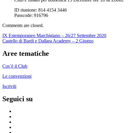
ID riunione: 814 4154 3446
Passcode: 916796
Comments are closed.
Navigazione
IX Estemporaneo Marchigiano – 26/27 Settembre 2020
Castello di Bardi e Dallara Academy – 2 Giugno
articoli
Aree tematiche
Cos’è il Club
Le convenzioni
Iscriviti
Seguici su
Pagina
fb
Gruppo
facebook
Youtube
ufficiale
Flickr
Instagram