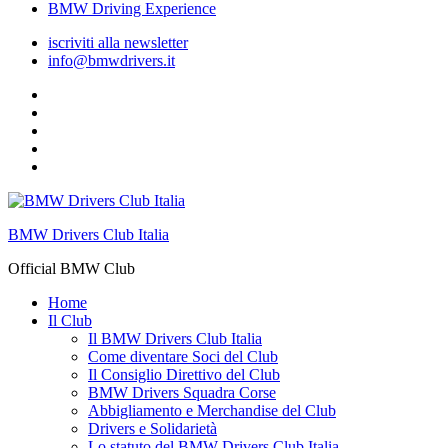
BMW Driving Experience
iscriviti alla newsletter
info@bmwdrivers.it
Pagina
fb
Gruppo
facebook
Youtube
ufficiale
Flickr
Instagram
BMW Drivers Club Italia
Official BMW Club
Home
Il Club
Il BMW Drivers Club Italia
Come diventare Soci del Club
Il Consiglio Direttivo del Club
BMW Drivers Squadra Corse
Abbigliamento e Merchandise del Club
Drivers e Solidarietà
Lo statuto del BMW Drivers Club Italia