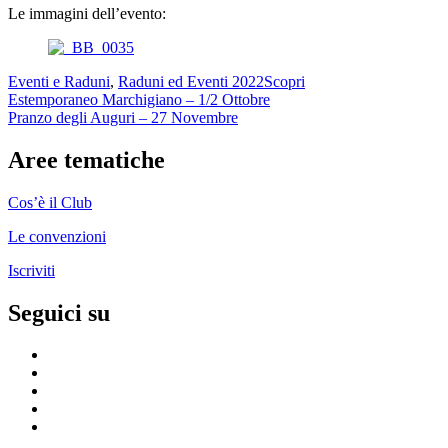
Le immagini dell’evento:
Eventi e Raduni
,
Raduni ed Eventi 2022
Scopri
Navigazione
Estemporaneo Marchigiano – 1/2 Ottobre
Pranzo degli Auguri – 27 Novembre
articoli
Aree tematiche
Cos’è il Club
Le convenzioni
Iscriviti
Seguici su
Pagina
fb
Gruppo
facebook
Youtube
ufficiale
Flickr
Instagram