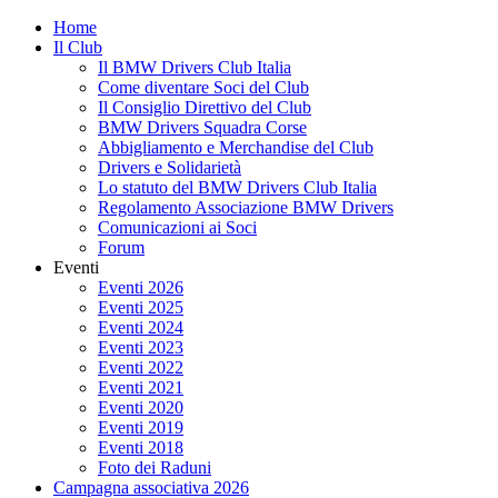
Skip
Home
to
Il Club
content
Il BMW Drivers Club Italia
Come diventare Soci del Club
Il Consiglio Direttivo del Club
BMW Drivers Squadra Corse
Abbigliamento e Merchandise del Club
Drivers e Solidarietà
Lo statuto del BMW Drivers Club Italia
Regolamento Associazione BMW Drivers
Comunicazioni ai Soci
Forum
Eventi
Eventi 2026
Eventi 2025
Eventi 2024
Eventi 2023
Eventi 2022
Eventi 2021
Eventi 2020
Eventi 2019
Eventi 2018
Foto dei Raduni
Campagna associativa 2026