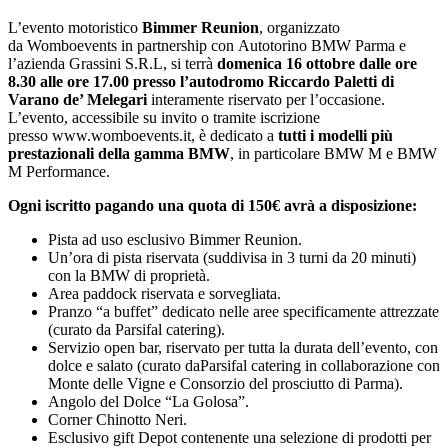
L’evento motoristico
Bimmer Reunion
, organizzato
da Womboevents in partnership con Autotorino BMW Parma e
l’azienda Grassini S.R.L, si terrà
domenica 16 ottobre dalle ore
8.30 alle ore 17.00 presso l’autodromo Riccardo Paletti di
Varano de’ Melegari
interamente riservato per l’occasione.
L’evento, accessibile su invito o tramite iscrizione
presso www.womboevents.it, è dedicato a
tutti i modelli più
prestazionali della gamma BMW
, in particolare BMW M e BMW
M Performance.
Ogni iscritto pagando una quota di 150€ avrà a disposizione:
Pista ad uso esclusivo Bimmer Reunion.
Un’ora di pista riservata (suddivisa in 3 turni da 20 minuti)
con la BMW di proprietà.
Area paddock riservata e sorvegliata.
Pranzo “a buffet” dedicato nelle aree specificamente attrezzate
(curato da Parsifal catering).
Servizio open bar, riservato per tutta la durata dell’evento, con
dolce e salato (curato daParsifal catering in collaborazione con
Monte delle Vigne e Consorzio del prosciutto di Parma).
Angolo del Dolce “La Golosa”.
Corner Chinotto Neri.
Esclusivo gift Depot contenente una selezione di prodotti per