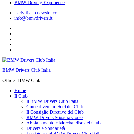
BMW Driving Experience
iscriviti alla newsletter
info@bmwdrivers.it
Pagina
fb
Gruppo
facebook
Youtube
ufficiale
Flickr
Instagram
BMW Drivers Club Italia
Official BMW Club
Home
Il Club
Il BMW Drivers Club Italia
Come diventare Soci del Club
Il Consiglio Direttivo del Club
BMW Drivers Squadra Corse
Abbigliamento e Merchandise del Club
Drivers e Solidarietà
Lo statuto del BMW Drivers Club Italia