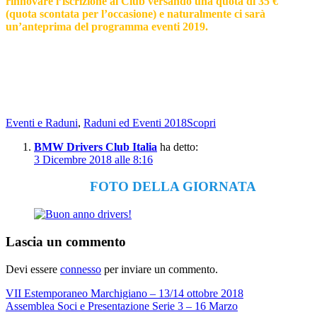
rinnovare l’iscrizione al Club versando una quota di 35 €
(quota scontata per l’occasione) e naturalmente ci sarà
un’anteprima del programma eventi 2019.
Eventi e Raduni
,
Raduni ed Eventi 2018
Scopri
BMW Drivers Club Italia
ha detto:
3 Dicembre 2018 alle 8:16
FOTO DELLA GIORNATA
Lascia un commento
Devi essere
connesso
per inviare un commento.
Navigazione
VII Estemporaneo Marchigiano – 13/14 ottobre 2018
Assemblea Soci e Presentazione Serie 3 – 16 Marzo
articoli