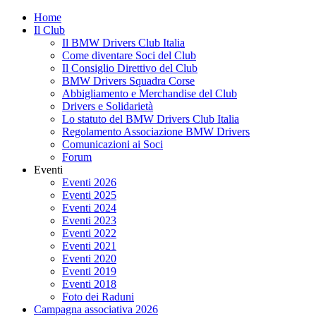
Skip
Home
to
Il Club
content
Il BMW Drivers Club Italia
Come diventare Soci del Club
Il Consiglio Direttivo del Club
BMW Drivers Squadra Corse
Abbigliamento e Merchandise del Club
Drivers e Solidarietà
Lo statuto del BMW Drivers Club Italia
Regolamento Associazione BMW Drivers
Comunicazioni ai Soci
Forum
Eventi
Eventi 2026
Eventi 2025
Eventi 2024
Eventi 2023
Eventi 2022
Eventi 2021
Eventi 2020
Eventi 2019
Eventi 2018
Foto dei Raduni
Campagna associativa 2026