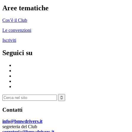
Aree tematiche
Cos’è il Club
Le convenzioni
Iscriviti
Seguici su
Pagina
fb
Gruppo
facebook
Youtube
ufficiale
Flickr
Instagram
Cerca:
Contatti
info@bmwdrivers.it
segreteria del Club
segreteria@bmwdrivers.it