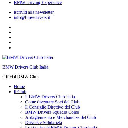
BMW Driving Experience
iscriviti alla newsletter
info@bmwdrivers.it
Pagina
fb
Gruppo
facebook
Youtube
ufficiale
Flickr
Instagram
BMW Drivers Club Italia
Official BMW Club
Home
Il Club
Il BMW Drivers Club Italia
Come diventare Soci del Club
Il Consiglio Direttivo del Club
BMW Drivers Squadra Corse
Abbigliamento e Merchandise del Club
Drivers e Solidarietà
Lo statuto del BMW Drivers Club Italia