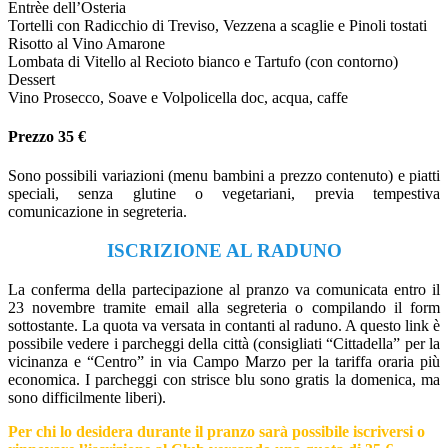
Entrèe dell’Osteria
Tortelli con Radicchio di Treviso, Vezzena a scaglie e Pinoli tostati
Risotto al Vino Amarone
Lombata di Vitello al Recioto bianco e Tartufo (con contorno)
Dessert
Vino Prosecco, Soave e Volpolicella doc, acqua, caffe
Prezzo 35 €
Sono possibili variazioni (menu bambini a prezzo contenuto) e piatti
speciali, senza glutine o vegetariani, previa tempestiva
comunicazione in segreteria.
ISCRIZIONE AL RADUNO
La conferma della partecipazione al pranzo va comunicata entro il
23 novembre tramite email alla segreteria o compilando il form
sottostante. La quota va versata in contanti al raduno. A questo link è
possibile vedere i parcheggi della città (consigliati “Cittadella” per la
vicinanza e “Centro” in via Campo Marzo per la tariffa oraria più
economica. I parcheggi con strisce blu sono gratis la domenica, ma
sono difficilmente liberi).
Per chi lo desidera durante il pranzo sarà possibile iscriversi o